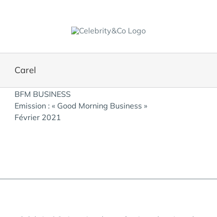
Skip
to
content
Carel
View
BFM BUSINESS
Larger
Emission : « Good Morning Business »
Image
Février 2021