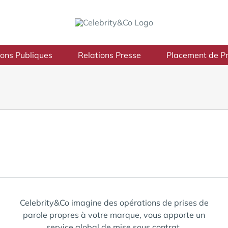
ions Publiques
Relations Presse
Placement de Pr
Celebrity&Co imagine des opérations de prises de
parole propres à votre marque, vous apporte un
service global de mise sous contrat,