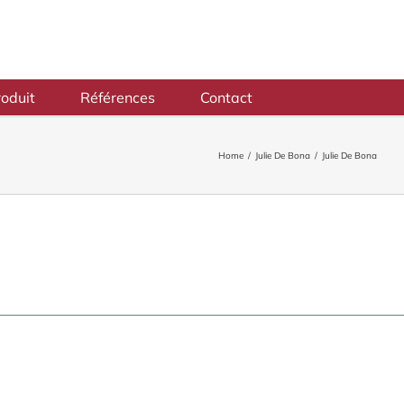
oduit
Références
Contact
Home
/
Julie De Bona
/
Julie De Bona