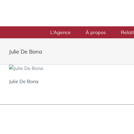
Skip
to
content
L’Agence
À propos
Relat
Julie De Bona
Julie De Bona