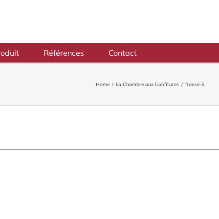
oduit
Références
Contact
Home
/
La Chambre aux Confitures
/
france-5