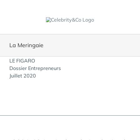
Skip
to
content
La Meringaie
View
LE FIGARO
Larger
Dossier Entrepreneurs
Image
Juillet 2020