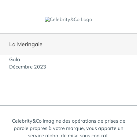
Skip
to
content
La Meringaie
View
Gala
Larger
Décembre 2023
Image
Celebrity&Co imagine des opérations de prises de
parole propres à votre marque, vous apporte un
service global de mise sous contrat,