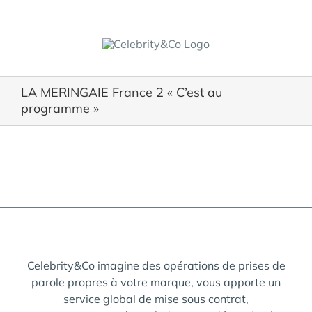
Skip
to
content
LA MERINGAIE France 2 « C’est au
programme »
View
Larger
Image
Celebrity&Co imagine des opérations de prises de
parole propres à votre marque, vous apporte un
service global de mise sous contrat,