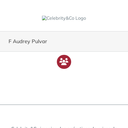
Skip
to
content
F Audrey Pulvar
View
Larger
Image