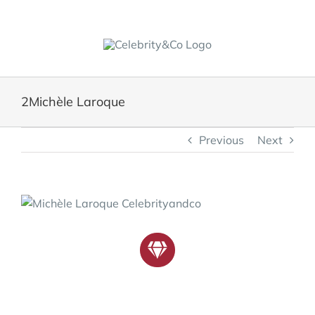
Skip
to
content
2Michèle Laroque
Previous
Next
View
Larger
Image