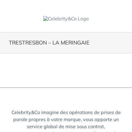
Skip
to
content
TRESTRESBON – LA MERINGAIE
View
Larger
Image
Celebrity&Co imagine des opérations de prises de
parole propres à votre marque, vous apporte un
service global de mise sous contrat,