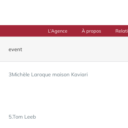
Skip
to
content
L’Agence
À propos
Relat
event
3Michèle Laroque maison Kaviari
5.Tom Leeb