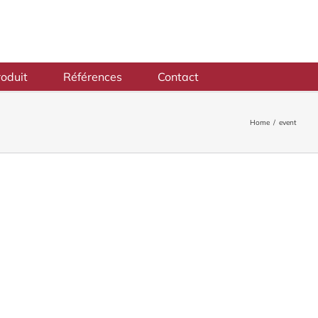
oduit
Références
Contact
Home
/
event