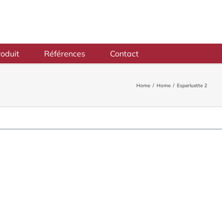
oduit
Références
Contact
Home
/
Home
/
Esperluette 2